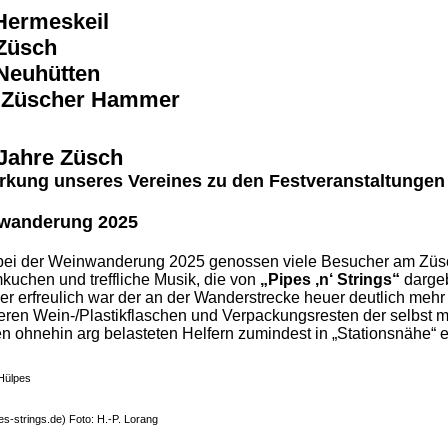
Hermeskeil
Züsch
Neuhütten
 Züscher Hammer
Jahre Züsch
rkung unseres Vereines zu den Festveranstaltungen
wanderung 2025
bei der Weinwanderung 2025 genossen viele Besucher am Züs
uchen und treffliche Musik, die von
„Pipes ‚n‘ Strings“
darge
r erfreulich war der an der Wanderstrecke heuer deutlich mehr 
eren Wein-/Plastikflaschen und Verpackungsresten der selbst 
n ohnehin arg belasteten Helfern zumindest in „Stationsnähe“ 
 Hülpes
s-strings.de) Foto: H.-P. Lorang