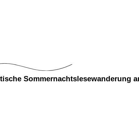
218
222
224
247
240
237
229
tische Sommernachtslesewanderung am 