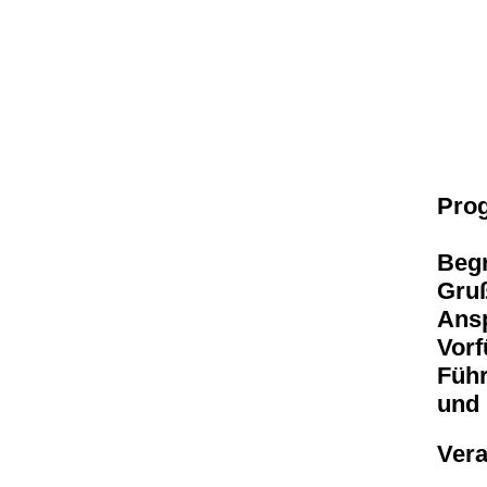
Pro
Beg
Gru
Ansp
Vor
Führ
und 
Vera