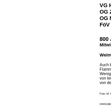
VG 
OG 
OG 
FöV
800 
Mitwi
Wein
Auch 
Flammk
Wenige
von le
von de
Foto: M.
(www.pipe