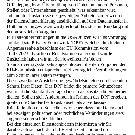
Offenlegung bzw. Übermittlung von Daten an andere Personen,
Stellen oder Unternehmen geschieht (was erkennbar wird
anhand der Postadresse des jeweiligen Anbieters oder wenn in
der Datenschutzerklärung ausdrücklich auf den Datentransfer in
Drittländer hingewiesen wird), erfolgt dies stets im Einklang mit
den gesetzlichen Vorgaben.
Für Datenübermittlungen in die USA stützen wir uns vorrangig
auf das Data Privacy Framework (DPF), welches durch einen
Angemessenheitsbeschluss der EU-Kommission vom
10.07.2023 als sicherer Rechtsrahmen anerkannt wurde.
Zusätzlich haben wir mit den jeweiligen Anbietern
Standardvertragsklauseln abgeschlossen, die den Vorgaben der
EU-Kommission entsprechen und vertragliche Verpflichtungen
zum Schutz Ihrer Daten festlegen.
Diese zweifache Absicherung gewährleistet einen umfassenden
Schutz Ihrer Daten: Das DPF bildet die primäre Schutzebene,
während die Standardvertragsklauseln als zusätzliche Sicherheit
dienen. Sollten sich Änderungen im Rahmen des DPF ergeben,
greifen die Standardvertragsklauseln als zuverlässige
Rückfalloption ein. So stellen wir sicher, dass Ihre Daten auch
bei etwaigen politischen oder rechtlichen Veränderungen stets
angemessen geschützt bleiben.
Bei den einzelnen Diensteanbietern informieren wir Sie
darüber, ob sie nach dem DPF zertifiziert sind und ob
Standardvertragsklauseln vorliegen. Weitere Informationen zum