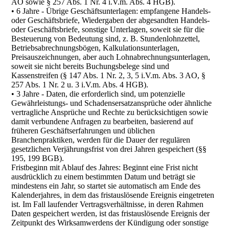
AO sowie § 257 Abs. 1 Nr. 4 i.V.m. Abs. 4 HGB).
• 6 Jahre - Übrige Geschäftsunterlagen: empfangene Handels-
oder Geschäftsbriefe, Wiedergaben der abgesandten Handels-
oder Geschäftsbriefe, sonstige Unterlagen, soweit sie für die
Besteuerung von Bedeutung sind, z. B. Stundenlohnzettel,
Betriebsabrechnungsbögen, Kalkulationsunterlagen,
Preisauszeichnungen, aber auch Lohnabrechnungsunterlagen,
soweit sie nicht bereits Buchungsbelege sind und
Kassenstreifen (§ 147 Abs. 1 Nr. 2, 3, 5 i.V.m. Abs. 3 AO, §
257 Abs. 1 Nr. 2 u. 3 i.V.m. Abs. 4 HGB).
• 3 Jahre - Daten, die erforderlich sind, um potenzielle
Gewährleistungs- und Schadensersatzansprüche oder ähnliche
vertragliche Ansprüche und Rechte zu berücksichtigen sowie
damit verbundene Anfragen zu bearbeiten, basierend auf
früheren Geschäftserfahrungen und üblichen
Branchenpraktiken, werden für die Dauer der regulären
gesetzlichen Verjährungsfrist von drei Jahren gespeichert (§§
195, 199 BGB).
Fristbeginn mit Ablauf des Jahres: Beginnt eine Frist nicht
ausdrücklich zu einem bestimmten Datum und beträgt sie
mindestens ein Jahr, so startet sie automatisch am Ende des
Kalenderjahres, in dem das fristauslösende Ereignis eingetreten
ist. Im Fall laufender Vertragsverhältnisse, in deren Rahmen
Daten gespeichert werden, ist das fristauslösende Ereignis der
Zeitpunkt des Wirksamwerdens der Kündigung oder sonstige