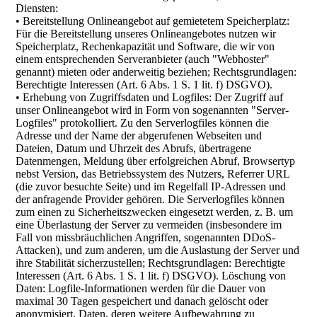
Diensten:
• Bereitstellung Onlineangebot auf gemietetem Speicherplatz:
Für die Bereitstellung unseres Onlineangebotes nutzen wir
Speicherplatz, Rechenkapazität und Software, die wir von
einem entsprechenden Serveranbieter (auch "Webhoster"
genannt) mieten oder anderweitig beziehen; Rechtsgrundlagen:
Berechtigte Interessen (Art. 6 Abs. 1 S. 1 lit. f) DSGVO).
• Erhebung von Zugriffsdaten und Logfiles: Der Zugriff auf
unser Onlineangebot wird in Form von sogenannten "Server-
Logfiles" protokolliert. Zu den Serverlogfiles können die
Adresse und der Name der abgerufenen Webseiten und
Dateien, Datum und Uhrzeit des Abrufs, übertragene
Datenmengen, Meldung über erfolgreichen Abruf, Browsertyp
nebst Version, das Betriebssystem des Nutzers, Referrer URL
(die zuvor besuchte Seite) und im Regelfall IP-Adressen und
der anfragende Provider gehören. Die Serverlogfiles können
zum einen zu Sicherheitszwecken eingesetzt werden, z. B. um
eine Überlastung der Server zu vermeiden (insbesondere im
Fall von missbräuchlichen Angriffen, sogenannten DDoS-
Attacken), und zum anderen, um die Auslastung der Server und
ihre Stabilität sicherzustellen; Rechtsgrundlagen: Berechtigte
Interessen (Art. 6 Abs. 1 S. 1 lit. f) DSGVO). Löschung von
Daten: Logfile-Informationen werden für die Dauer von
maximal 30 Tagen gespeichert und danach gelöscht oder
anonymisiert. Daten, deren weitere Aufbewahrung zu