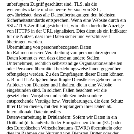
unbefugtem Zugriff geschützt sind. TLS, als die
weiterentwickelte und sicherere Version von SSL,
gewährleistet, dass alle Datenübertragungen den höchsten
Sicherheitsstandards entsprechen. Wenn eine Website durch ein
SSL-/TLS-Zertifikat gesichert ist, wird dies durch die Anzeige
von HTTPS in der URL signalisiert. Dies dient als ein Indikator
für die Nutzer, dass ihre Daten sicher und verschlüsselt
übertragen werden.
Übermittlung von personenbezogenen Daten
Im Rahmen unserer Verarbeitung von personenbezogenen
Daten kommt es vor, dass diese an andere Stellen,
Unternehmen, rechtlich selbstständige Organisationseinheiten
oder Personen übermittelt beziehungsweise ihnen gegenüber
offengelegt werden. Zu den Empfängern dieser Daten können
z. B. mit IT-Aufgaben beauftragte Dienstleister gehören oder
Anbieter von Diensten und Inhalten, die in eine Website
eingebunden sind. In solchen Fällen beachten wir die
gesetzlichen Vorgaben und schließen insbesondere
entsprechende Verträge bzw. Vereinbarungen, die dem Schutz
Ihrer Daten dienen, mit den Empfängern Ihrer Daten ab.
Internationale Datentransfers
Datenverarbeitung in Drittländern: Sofern wir Daten in ein
Drittland (d. h. außerhalb der Europäischen Union (EU) oder
des Europäischen Wirtschaftsraums (EWR)) übermitteln oder
dies im Rahmen der Nutzung von Diensten Dritter oder der